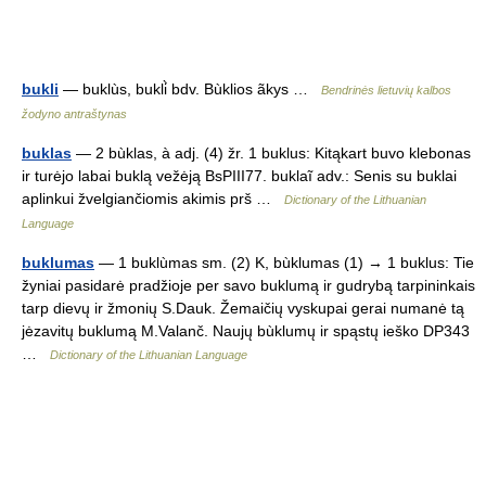
bukli
— buklùs, bukli̇̀ bdv. Bùklios ãkys …
Bendrinės lietuvių kalbos
žodyno antraštynas
buklas
— 2 bùklas, à adj. (4) žr. 1 buklus: Kitąkart buvo klebonas
ir turėjo labai buklą vežėją BsPIII77. buklaĩ adv.: Senis su buklai
aplinkui žvelgiančiomis akimis prš …
Dictionary of the Lithuanian
Language
buklumas
— 1 buklùmas sm. (2) K, bùklumas (1) → 1 buklus: Tie
žyniai pasidarė pradžioje per savo buklumą ir gudrybą tarpininkais
tarp dievų ir žmonių S.Dauk. Žemaičių vyskupai gerai numanė tą
jėzavitų buklumą M.Valanč. Naujų bùklumų ir spąstų ieško DP343
…
Dictionary of the Lithuanian Language