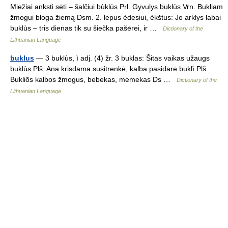
Miežiai anksti sėti – šalčiui bùklūs Prl. Gyvulys buklùs Vrn. Bukliam
žmogui bloga žiemą Dsm. 2. lepus ėdesiui, ėkštus: Jo arklys labai
buklùs – tris dienas tik su šiečka pašėrei, ir …
Dictionary of the
Lithuanian Language
buklus
— 3 buklùs, ì adj. (4) žr. 3 buklas: Šitas vaikas užaugs
buklùs Plš. Ana krisdama susitrenkė, kalba pasidarė buklì Plš.
Bukliõs kalbos žmogus, bebekas, memekas Ds …
Dictionary of the
Lithuanian Language