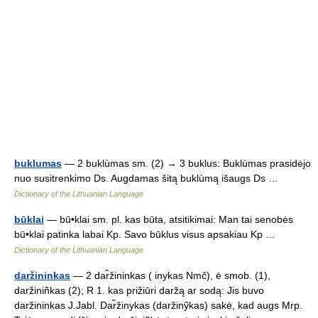
buklumas
— 2 buklùmas sm. (2) → 3 buklus: Buklùmas prasidėjo
nuo susitrenkimo Ds. Augdamas šitą buklùmą išaugs Ds …
Dictionary of the Lithuanian Language
būklai
— bū•klai sm. pl. kas būta, atsitikimai: Man tai senobės
bū•klai patinka labai Kp. Savo būklus visus apsakiau Kp …
Dictionary of the Lithuanian Language
daržininkas
— 2 dar̃žininkas ( inykas Nmč), ė smob. (1),
daržiniñkas (2); R 1. kas prižiūri daržą ar sodą: Jis buvo
daržininkas J.Jabl. Dar̃žinykas (daržinỹkas) sakė, kad augs Mrp.