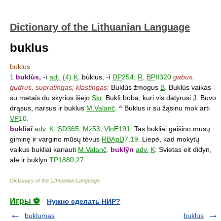
Dictionary of the Lithuanian Language
buklus
buklus
1
buklùs,
-ì
adj.
(4)
K
,
bùklus, -ì
DP
254;
R
,
BP
II320
gabus,
gudrus, supratingas; klastingas:
Buklùs žmogus
B
.
Buklùs vaikas –
su metais du skyrius išėjo
Skr
.
Buklì boba, kuri vis datyrusi
J
.
Buvo
drąsus, narsus ir buklus
M.Valanč
.
^ Buklus ir su žąsinu mok arti
VP
10.
bukliaĩ
adv.
K
;
SD
365,
Mž
53,
VlnE
191:
Tas bukliai gaišino mūsų
giminę ir vargino mūsų tėvus
RBApD
7,19.
Liepė, kad mokytų
vaikus bukliai kariauti
M.Valanč
.
buklỹn
adv.
K
:
Svietas eit didyn,
ale ir buklyn
TP
1880,27.
Dictionary of the Lithuanian Language
.
Игры ⚽
Нужно сделать НИР?
buklumas
buklus