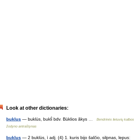
Look at other dictionaries:
buklus
— buklùs, bukli̇̀ bdv. Bùklios ãkys …
Bendrinės lietuvių kalbos
žodyno antraštynas
buklus
— 2 buklùs, ì adj. (4) 1. kuris bijo šalčio, silpnas, lepus: