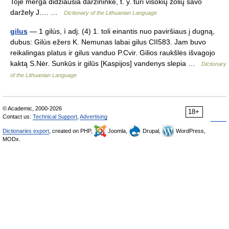
Tojė merga didžiausia daržiniñkė, t. y. turi visokių žolių savo
daržely J.… …
Dictionary of the Lithuanian Language
gilus
— 1 gilùs, ì adj. (4) 1. toli einantis nuo paviršiaus į dugną,
dubus: Gilùs ežers K. Nemunas labai gilus CII583. Jam buvo
reikalingas platus ir gilus vanduo P.Cvir. Gilios raukšlės išvagojo
kaktą S.Nėr. Sunkūs ir gilūs [Kaspijos] vandenys slepia …
Dictionary
of the Lithuanian Language
© Academic, 2000-2026
18+
Contact us:
Technical Support
,
Advertising
Dictionaries export
, created on PHP,
Joomla,
Drupal,
WordPress,
MODx.