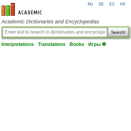
RU
DE
ES
FR
en-academic.com
Academic Dictionaries and Encyclopedias
Search!
Interpretations
Translations
Books
Игры ⚽